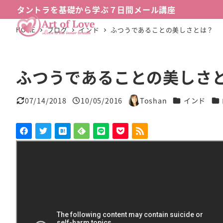
メ
タントラを基礎から学ぶ７日間メール講座
イ
HOME
ブログ
インド
ふつうであることの美しさとは？
ン
コ
ン
ふつうであることの美しさ
テ
ン
カテゴリー
カ
07/14/2018
10/05/2016
Toshan
インド
ツ
更新日
投稿日
著
へ
者
移
動