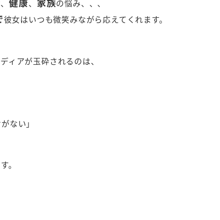
金
健康
家族
、
、
の悩み、、、
で
彼女はいつも微笑みながら応えてくれます。
イディアが玉砕されるのは、
けがない」
ます。