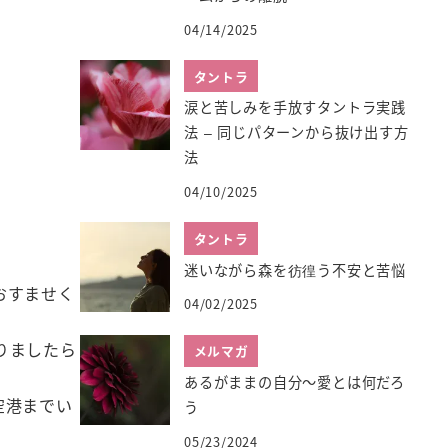
04/14/2025
タントラ
涙と苦しみを手放すタントラ実践
法 – 同じパターンから抜け出す方
法
04/10/2025
タントラ
迷いながら森を彷徨う不安と苦悩
おすませく
04/02/2025
りましたら
メルマガ
あるがままの自分～愛とは何だろ
空港までい
う
05/23/2024