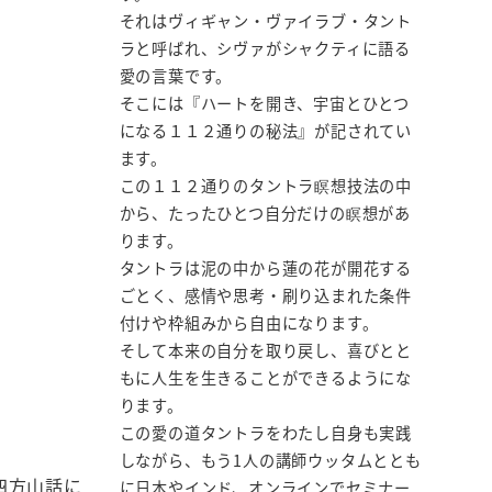
それはヴィギャン・ヴァイラブ・タント
ラと呼ばれ、シヴァがシャクティに語る
愛の言葉です。
そこには『ハートを開き、宇宙とひとつ
になる１１２通りの秘法』が記されてい
ます。
この１１２通りのタントラ瞑想技法の中
から、たったひとつ自分だけの瞑想があ
ります。
タントラは泥の中から蓮の花が開花する
ごとく、感情や思考・刷り込まれた条件
付けや枠組みから自由になります。
そして本来の自分を取り戻し、喜びとと
もに人生を生きることができるようにな
ります。
この愛の道タントラをわたし自身も実践
しながら、もう1人の講師ウッタムととも
四方山話に
に日本やインド、オンラインでセミナー