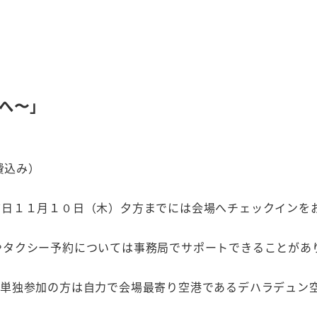
へ〜」
費込み）
前日１１月１０日（木）夕方までには会場へチェックインを
やタクシー予約については事務局でサポートできることがあ
み単独参加の方は自力で会場最寄り空港であるデハラデュン
）