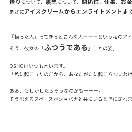
悟り
瞑想
関係性
仕事
お
について、
について、
、
、
アイスクリームからエンライトメントま
まさに
「悟った人」ってきっとこんな人ーーーという私のア
ふつうである
そう、彼女の「
」ことの姿。
OSHOはいつも言います。
「私に起こったのだから、あなたがたに起こらないわ
あぁ、もしかしたらそうなのかもーーー。
そう思えるスペースがショバナと共にいるときに訪れ