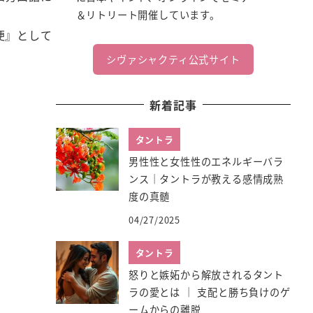
＆リトリート開催しています。
便』として
シヴァシャクティ公式サイト
新着記事
タントラ
男性性と女性性のエネルギーバラ
ンス｜タントラが教える感情成熟
度の真髄
04/27/2025
タントラ
怒りと嫉妬から解放されるタント
ラの愛とは ｜ 支配と勝ち負けのゲ
ームからの離脱