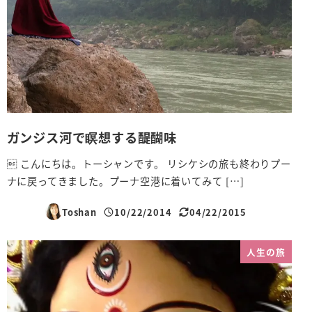
ガンジス河で瞑想する醍醐味
 こんにちは。トーシャンです。 リシケシの旅も終わりプー
ナに戻ってきました。プーナ空港に着いてみて […]
Toshan
10/22/2014
04/22/2015
投稿日
更新日
人生の旅