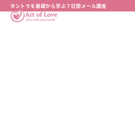
メ
タントラを基礎から学ぶ７日間メール講座
イ
ン
コ
ン
テ
ン
ツ
へ
移
動