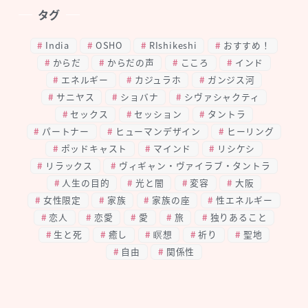
タグ
India
OSHO
RIshikeshi
おすすめ！
からだ
からだの声
こころ
インド
エネルギー
カジュラホ
ガンジス河
サニヤス
ショバナ
シヴァシャクティ
セックス
セッション
タントラ
パートナー
ヒューマンデザイン
ヒーリング
ポッドキャスト
マインド
リシケシ
リラックス
ヴィギャン・ヴァイラブ・タントラ
人生の目的
光と闇
変容
大阪
女性限定
家族
家族の座
性エネルギー
恋人
恋愛
愛
旅
独りあること
生と死
癒し
瞑想
祈り
聖地
自由
関係性