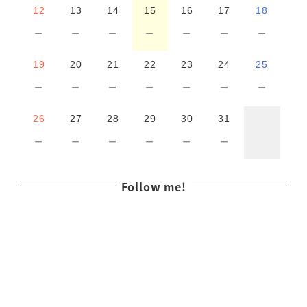
12
13
14
15
16
17
18
－
－
－
－
－
－
－
19
20
21
22
23
24
25
－
－
－
－
－
－
－
26
27
28
29
30
31
－
－
－
－
－
－
Follow me!
I
n
s
t
a
g