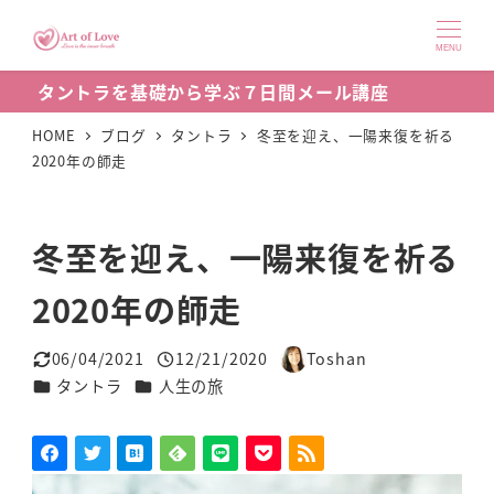
メ
イ
MENU
ン
タントラを基礎から学ぶ７日間メール講座
コ
ン
HOME
ブログ
タントラ
冬至を迎え、一陽来復を祈る
2020年の師走
テ
ン
ツ
冬至を迎え、一陽来復を祈る
へ
移
2020年の師走
動
06/04/2021
12/21/2020
Toshan
更新日
投稿日
著
カテゴリー
カテゴリー
タントラ
人生の旅
者