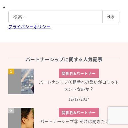
b
e
検
検索
索
プライバシーポリシー
パートナーシップに関する人気記事
関係性&パートナー
パートナシップ①相手への誓いがコミット
メントなのか？
12/17/2017
関係性&パートナー
パートナーシップ② それは聞きたくない