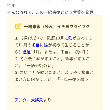
です。
そんな流れで、この一陽来復という言葉を発見。
一陽来復（読み）イチヨウライフク
１
《易(えき)で、陰暦10月に
陰
がきわまっ
て11月の
冬至
に
陽
が初めて生じることか
ら》
陰暦
11月。または、冬至。《
季
冬》
２
冬が去り春が来ること。新年が来るこ
と。「一陽来復の春」
３
悪いことが続いたあと、ようやく物事が
よい方に向かうこと。「一陽来復を願う」
デジタル大辞泉
より