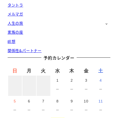
タントラ
メルマガ
人生の旅
家族の座
瞑想
関係性&パートナー
予約カレンダー
日
月
火
水
木
金
土
1
2
3
4
－
－
－
－
5
6
7
8
9
10
11
－
－
－
－
－
－
－