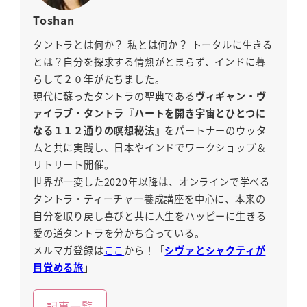
Toshan
タントラとは何か？ 私とは何か？ トータルに生きる
とは？自分を探求する情熱がとまらず、インドに暮
らして２０年がたちました。
現代に蘇ったタントラの聖典である
ヴィギャン・ヴ
ァイラブ・タントラ
『
ハートを開き宇宙とひとつに
なる１１２通りの瞑想秘法』
をパートナーのウッタ
ムと共に実践し、日本やインドでワークショップ＆
リトリート開催。
世界が一変した2020年以降は、オンラインで学べる
タントラ・ティーチャー養成講座を中心に、本来の
自分を取り戻し喜びと共に人生をハッピーに生きる
愛の道タントラを分かち合っている。
メルマガ登録は
ここ
から！「
シヴァとシャクティが
目覚める旅
」
記事一覧