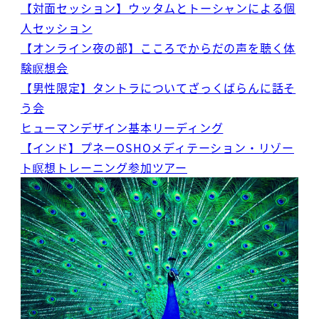
【対面セッション】ウッタムとトーシャンによる個
人セッション
【オンライン夜の部】こころでからだの声を聴く体
験瞑想会
【男性限定】タントラについてざっくばらんに話そ
う会
ヒューマンデザイン基本リーディング
【インド】プネーOSHOメディテーション・リゾー
ト瞑想トレーニング参加ツアー