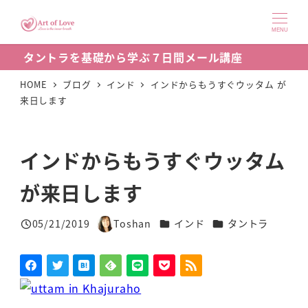
メ
イ
MENU
ン
タントラを基礎から学ぶ７日間メール講座
コ
ン
HOME
ブログ
インド
インドからもうすぐウッタム が
来日します
テ
ン
ツ
インドからもうすぐウッタム
へ
移
が来日します
動
カテゴリー
カテゴリー
05/21/2019
Toshan
インド
タントラ
投稿日
著
者