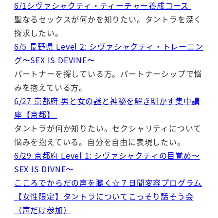
6/1シヴァシャクティ・ティーチャー養成コース
聖なるセックスが何かを知りたい。タントラを深く
探求したい。
6/5 長野県 Level 2: シヴァシャクティ・トレーニン
グ〜SEX IS DEVINE〜
パートナーを探している方。パートナーシップで悩
みを抱えている方。
6/27 京都府 男と女の謎と神秘を解き明かす集中講
座【京都】
タントラが何か知りたい。セクシャリティについて
悩みを抱えている。自分を自由に表現したい。
6/29 京都府 Level 1: シヴァシャクティの目覚め〜
SEX IS DIVNE〜
こころでからだの声を聴く☆７日間変容プログラム
【女性限定】タントラについてこっそり話そう会
（声だけ参加）