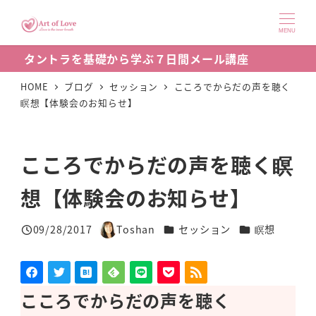
メ
イ
MENU
ン
タントラを基礎から学ぶ７日間メール講座
コ
ン
HOME
ブログ
セッション
こころでからだの声を聴く
瞑想【体験会のお知らせ】
テ
ン
ツ
こころでからだの声を聴く瞑
へ
移
想【体験会のお知らせ】
動
カテゴリー
カテゴリー
09/28/2017
Toshan
セッション
瞑想
投稿日
著
者
こころでからだの声を聴く