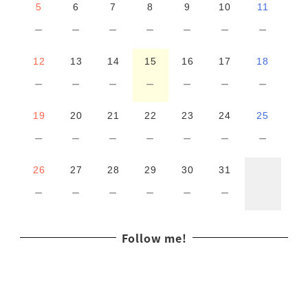
5
6
7
8
9
10
11
－
－
－
－
－
－
－
12
13
14
15
16
17
18
－
－
－
－
－
－
－
19
20
21
22
23
24
25
－
－
－
－
－
－
－
26
27
28
29
30
31
－
－
－
－
－
－
Follow me!
I
n
s