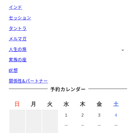
インド
セッション
タントラ
メルマガ
人生の旅
家族の座
瞑想
関係性&パートナー
予約カレンダー
日
月
火
水
木
金
土
1
2
3
4
－
－
－
－