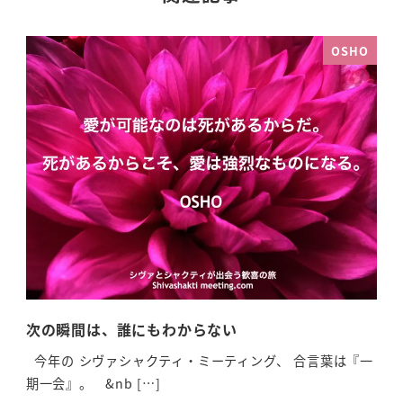
OSHO
次の瞬間は、誰にもわからない
祈
今年の シヴァシャクティ・ミーティング、 合言葉は『一
祈
期一会』。 &nb […]
い。