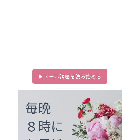
る
Day 4 タントラは、私に向いている？
Day 5 実際どんなことやるの？
Day 6 タントラ＝セックス？
ありがちな誤解と間違い
Day 7 タントラを始めると手に入る将来
▶︎メール講座を読み始める