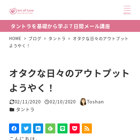
メ
イ
MENU
ン
タントラを基礎から学ぶ７日間メール講座
コ
ン
HOME
ブログ
タントラ
オタクな日々のアウトプット
ようやく！
テ
ン
ツ
オタクな日々のアウトプット
へ
移
ようやく！
動
02/11/2020
02/10/2020
Toshan
更新日
投稿日
著
カテゴリー
タントラ
者
こんにちは。