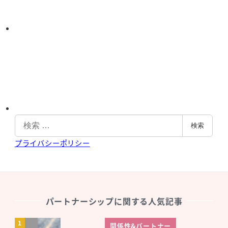
Y
o
u
T
u
b
e
検
検索
索
プライバシーポリシー
パートナーシップに関する人気記事
関係性&パートナー