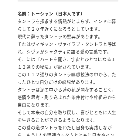
名前：トーシャン（日本人です）
タントラを探求する情熱がとまらず、インドに暮
らして２０年近くになろうとしています。
現代に蘇ったタントラの聖典があります。
それはヴィギャン・ヴァイラブ・タントラと呼ば
れ、シヴァがシャクティに語る愛の言葉です。
そこには『ハートを開き、宇宙とひとつになる１
１２通りの秘法』が記されています。
この１１２通りのタントラ瞑想技法の中から、た
ったひとつ自分だけの瞑想があります。
タントラは泥の中から蓮の花が開花するごとく、
感情や思考・刷り込まれた条件付けや枠組みから
自由になります。
そして本来の自分を取り戻し、喜びとともに人生
を生きることができるようになります。
この愛の道タントラをわたし自身も実践しなが
ら、もう1人の講師ウッタムとともに日本やイン