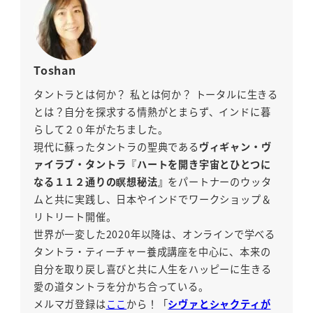
Toshan
タントラとは何か？ 私とは何か？ トータルに生きる
とは？自分を探求する情熱がとまらず、インドに暮
らして２０年がたちました。
現代に蘇ったタントラの聖典である
ヴィギャン・ヴ
ァイラブ・タントラ
『
ハートを開き宇宙とひとつに
なる１１２通りの瞑想秘法』
をパートナーのウッタ
ムと共に実践し、日本やインドでワークショップ＆
リトリート開催。
世界が一変した2020年以降は、オンラインで学べる
タントラ・ティーチャー養成講座を中心に、本来の
自分を取り戻し喜びと共に人生をハッピーに生きる
愛の道タントラを分かち合っている。
メルマガ登録は
ここ
から！「
シヴァとシャクティが