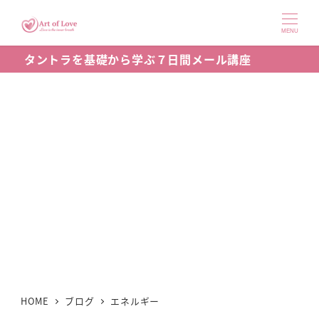
メ
イ
MENU
ン
タントラを基礎から学ぶ７日間メール講座
コ
ン
テ
ン
ツ
へ
移
動
HOME
ブログ
エネルギー