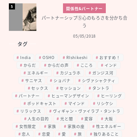
関係性&パートナー
パートナーシップ⑤心のもろさを分かち合
う
05/05/2018
タグ
India
OSHO
RIshikeshi
おすすめ！
からだ
からだの声
こころ
インド
エネルギー
カジュラホ
ガンジス河
サニヤス
ショバナ
シヴァシャクティ
セックス
セッション
タントラ
パートナー
ヒューマンデザイン
ヒーリング
ポッドキャスト
マインド
リシケシ
リラックス
ヴィギャン・ヴァイラブ・タントラ
人生の目的
光と闇
変容
大阪
女性限定
家族
家族の座
性エネルギー
恋人
恋愛
愛
旅
独りあること