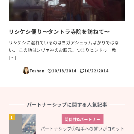
リシケシ便り〜タントラ寺院を訪ねて〜
リシケシに溢れているのはヨガアシュラムばかりではな
い。 この地はシヴァ神のお膝元、つまりヒンドゥー教
[…]
Toshan
10/18/2014
10/22/2014
投稿日
更新日
パートナーシップに関する人気記事
関係性&パートナー
パートナシップ①相手への誓いがコミット