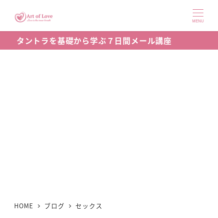
メ
イ
MENU
ン
タントラを基礎から学ぶ７日間メール講座
コ
ン
テ
ン
ツ
へ
移
動
HOME
ブログ
セックス