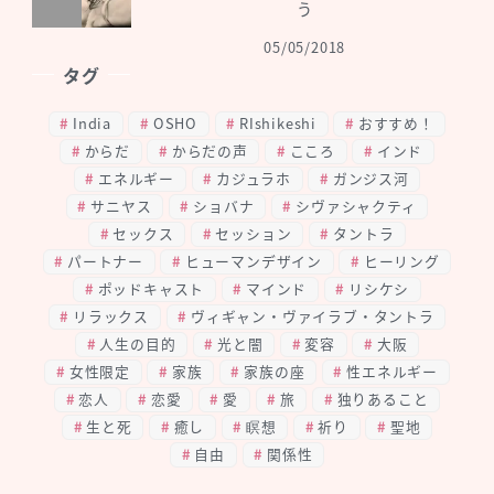
う
05/05/2018
タグ
India
OSHO
RIshikeshi
おすすめ！
からだ
からだの声
こころ
インド
エネルギー
カジュラホ
ガンジス河
サニヤス
ショバナ
シヴァシャクティ
セックス
セッション
タントラ
パートナー
ヒューマンデザイン
ヒーリング
ポッドキャスト
マインド
リシケシ
リラックス
ヴィギャン・ヴァイラブ・タントラ
人生の目的
光と闇
変容
大阪
女性限定
家族
家族の座
性エネルギー
恋人
恋愛
愛
旅
独りあること
生と死
癒し
瞑想
祈り
聖地
自由
関係性