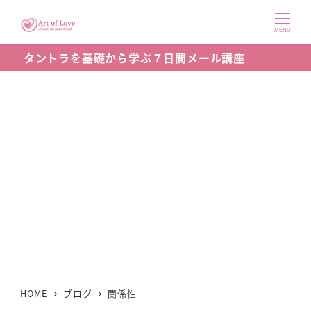
メ
イ
MENU
ン
タントラを基礎から学ぶ７日間メール講座
コ
ン
テ
ン
ツ
へ
移
動
HOME
ブログ
関係性