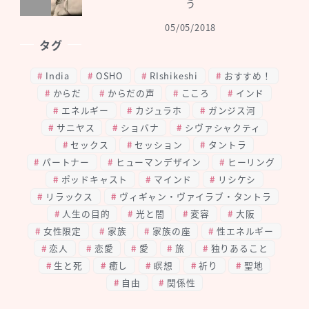
う
05/05/2018
タグ
India
OSHO
RIshikeshi
おすすめ！
からだ
からだの声
こころ
インド
エネルギー
カジュラホ
ガンジス河
サニヤス
ショバナ
シヴァシャクティ
セックス
セッション
タントラ
パートナー
ヒューマンデザイン
ヒーリング
ポッドキャスト
マインド
リシケシ
リラックス
ヴィギャン・ヴァイラブ・タントラ
人生の目的
光と闇
変容
大阪
女性限定
家族
家族の座
性エネルギー
恋人
恋愛
愛
旅
独りあること
生と死
癒し
瞑想
祈り
聖地
自由
関係性