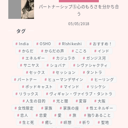
パートナーシップ⑤心のもろさを分かち合
う
05/05/2018
タグ
India
OSHO
RIshikeshi
おすすめ！
からだ
からだの声
こころ
インド
エネルギー
カジュラホ
ガンジス河
サニヤス
ショバナ
シヴァシャクティ
セックス
セッション
タントラ
パートナー
ヒューマンデザイン
ヒーリング
ポッドキャスト
マインド
リシケシ
リラックス
ヴィギャン・ヴァイラブ・タントラ
人生の目的
光と闇
変容
大阪
女性限定
家族
家族の座
性エネルギー
恋人
恋愛
愛
旅
独りあること
生と死
癒し
瞑想
祈り
聖地