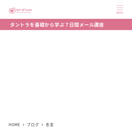
メ
イ
MENU
ン
タントラを基礎から学ぶ７日間メール講座
コ
ン
テ
ン
ツ
へ
移
動
HOME
ブログ
冬至