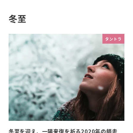
冬至
タントラ
冬至を迎え、一陽来復を祈る2020年の師走