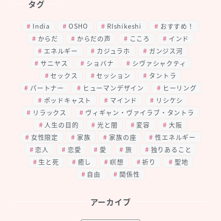
タグ
India
OSHO
RIshikeshi
おすすめ！
からだ
からだの声
こころ
インド
エネルギー
カジュラホ
ガンジス河
サニヤス
ショバナ
シヴァシャクティ
セックス
セッション
タントラ
パートナー
ヒューマンデザイン
ヒーリング
ポッドキャスト
マインド
リシケシ
リラックス
ヴィギャン・ヴァイラブ・タントラ
人生の目的
光と闇
変容
大阪
女性限定
家族
家族の座
性エネルギー
恋人
恋愛
愛
旅
独りあること
生と死
癒し
瞑想
祈り
聖地
自由
関係性
アーカイブ