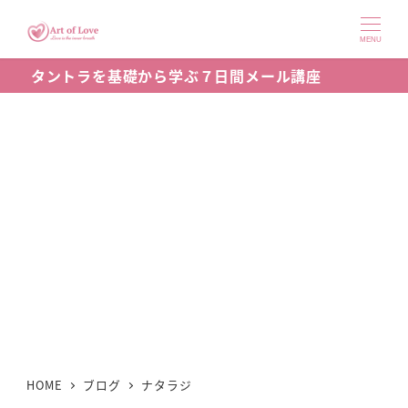
メ
イ
MENU
ン
タントラを基礎から学ぶ７日間メール講座
コ
ン
テ
ン
ツ
へ
移
動
HOME
ブログ
ナタラジ