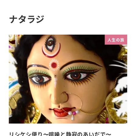
ナタラジ
人生の旅
リシケシ便り〜喧噪と静寂のあいだで〜