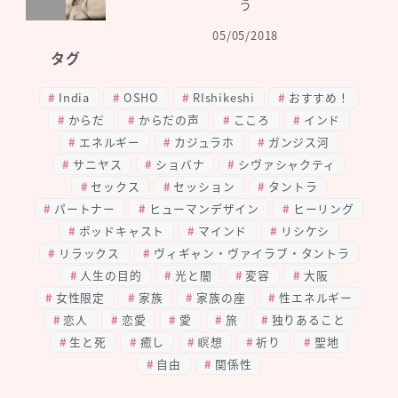
う
05/05/2018
タグ
India
OSHO
RIshikeshi
おすすめ！
からだ
からだの声
こころ
インド
エネルギー
カジュラホ
ガンジス河
サニヤス
ショバナ
シヴァシャクティ
セックス
セッション
タントラ
パートナー
ヒューマンデザイン
ヒーリング
ポッドキャスト
マインド
リシケシ
リラックス
ヴィギャン・ヴァイラブ・タントラ
人生の目的
光と闇
変容
大阪
女性限定
家族
家族の座
性エネルギー
恋人
恋愛
愛
旅
独りあること
生と死
癒し
瞑想
祈り
聖地
自由
関係性