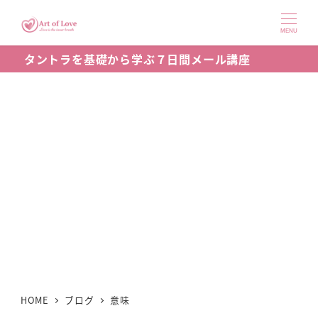
メ
イ
MENU
ン
タントラを基礎から学ぶ７日間メール講座
コ
ン
テ
ン
ツ
へ
移
動
HOME
ブログ
意味