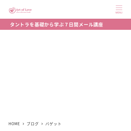
メ
イ
MENU
ン
タントラを基礎から学ぶ７日間メール講座
コ
ン
テ
ン
ツ
へ
移
動
HOME
ブログ
バゲット