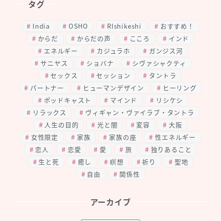
タグ
India
OSHO
RIshikeshi
おすすめ！
からだ
からだの声
こころ
インド
エネルギー
カジュラホ
ガンジス河
サニヤス
ショバナ
シヴァシャクティ
セックス
セッション
タントラ
パートナー
ヒューマンデザイン
ヒーリング
ポッドキャスト
マインド
リシケシ
リラックス
ヴィギャン・ヴァイラブ・タントラ
人生の目的
光と闇
変容
大阪
女性限定
家族
家族の座
性エネルギー
恋人
恋愛
愛
旅
独りあること
生と死
癒し
瞑想
祈り
聖地
自由
関係性
アーカイブ