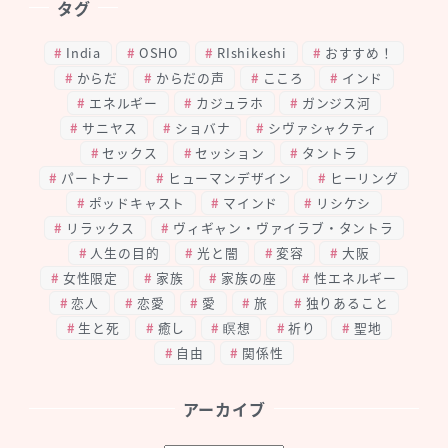
タグ
India
OSHO
RIshikeshi
おすすめ！
からだ
からだの声
こころ
インド
エネルギー
カジュラホ
ガンジス河
サニヤス
ショバナ
シヴァシャクティ
セックス
セッション
タントラ
パートナー
ヒューマンデザイン
ヒーリング
ポッドキャスト
マインド
リシケシ
リラックス
ヴィギャン・ヴァイラブ・タントラ
人生の目的
光と闇
変容
大阪
女性限定
家族
家族の座
性エネルギー
恋人
恋愛
愛
旅
独りあること
生と死
癒し
瞑想
祈り
聖地
自由
関係性
アーカイブ