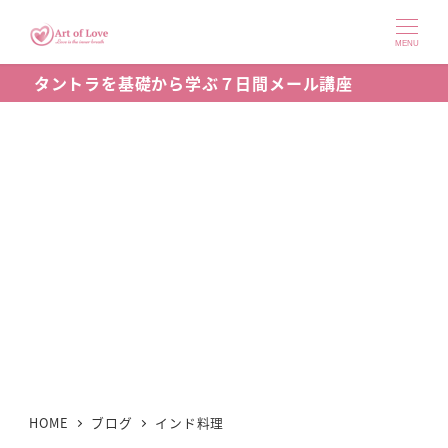
メ
イ
MENU
ン
タントラを基礎から学ぶ７日間メール講座
コ
ン
テ
ン
ツ
へ
移
動
HOME
ブログ
インド料理